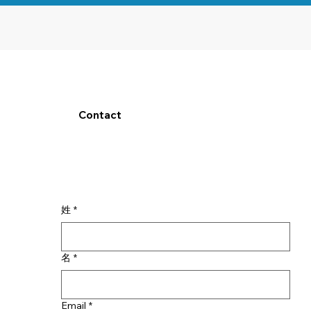
Contact
姓
*
名
*
Email
*