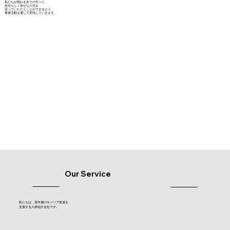
私たちが関わる全ての方々に、
自分らしく幸せな人生を
送っていただくことができるよう
事業活動を通して実現していきます。
Our Service
私たちは、若年層のキャリア形成を
支援する人材紹介会社です。