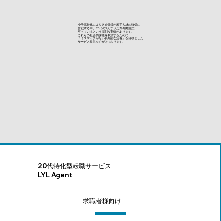
少子高齢化により各企業様が若手人材の確保に
苦戦する中、20代の3人に1人は早期離職に
至っているという深刻な実情があります。
これらの社会的課題を解決するために、
「ミスマッチがない長期的な定着」を目標とした
サービス提供を心がけております。
20代特化型転職サービス
LYL Agent
求職者様向け