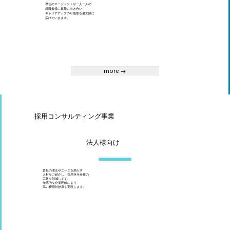
専任のエージェントが一人一人の
求職者様に真摯に向き合い、
キャリアアップの可能性を最大限に
広げていきます。
more →
採用コンサルティング事業
法人様向け
貴社の理念やニーズを満たす
人材をご紹介し、採用担当者様の
工数を削減します。
徹底的な企業理解により
高い費用対効果を実現します。